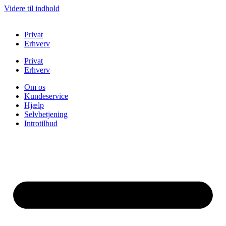
Videre til indhold
Privat
Erhverv
Privat
Erhverv
Om os
Kundeservice
Hjælp
Selvbetjening
Introtilbud