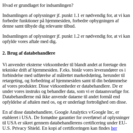
Hvad er grundlaget for indsamlingen?
Indsamlingen af oplysninger jf. punkt 1.1 er nødvendig for, at vi kan
forbedre funktioner på hjemmesiden, forbedre opbygningen af
denne samt tilbyde dig relevante tilbud.
Indsamlingen af oplysninger jf. punkt 1.2 er nødvendig for, at vi kan
opfylde vores aftale med dig.
2. Brug af databehandlere
Vi anvender eksterne virksomheder til blandt andet at foretage den
tekniske drift af hjemmesiden. F.eks. bistår vores leverandører os i
forbindelse med udførelse af målrettet markedsføring, herunder til
retargeting, og forbedring af hjemmesiden samt til din bedømmelse
af vores produkter. Disse virksomheder er databehandlere. De er
under vores instruks og behandler data, som vi er dataansvarlige for.
Databehandlerne må ikke anvende dataene til andet formål end
opfyldelse af aftalen med os, og er underlagt fortrolighed om disse.
En af disse databehandlere, Google Analytics v/Google Inc, er
etableret i USA. De fornødne garantier for overførsel af oplysninger
til USA er sikret gennem databehandlerens certificering under EU-
U.S. Privacy Shield. En kopi af certificeringen kan findes
her