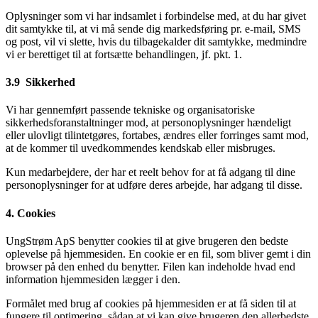
Oplysninger som vi har indsamlet i forbindelse med, at du har givet
dit samtykke til, at vi må sende dig markedsføring pr. e-mail, SMS
og post, vil vi slette, hvis du tilbagekalder dit samtykke, medmindre
vi er berettiget til at fortsætte behandlingen, jf. pkt. 1.
3.9 Sikkerhed
Vi har gennemført passende tekniske og organisatoriske
sikkerhedsforanstaltninger mod, at personoplysninger hændeligt
eller ulovligt tilintetgøres, fortabes, ændres eller forringes samt mod,
at de kommer til uvedkommendes kendskab eller misbruges.
Kun medarbejdere, der har et reelt behov for at få adgang til dine
personoplysninger for at udføre deres arbejde, har adgang til disse.
4. Cookies
UngStrøm ApS benytter cookies til at give brugeren den bedste
oplevelse på hjemmesiden. En cookie er en fil, som bliver gemt i din
browser på den enhed du benytter. Filen kan indeholde hvad end
information hjemmesiden lægger i den.
Formålet med brug af cookies på hjemmesiden er at få siden til at
fungere til optimering, sådan at vi kan give brugeren den allerbedste