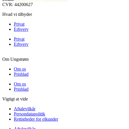
CVR: 44200627
Hvad vi tilbyder
Privat
Erhverv
Privat
Erhverv
Om Ungstrøm
Om os
Prisblad
Om os
Prisblad
Vigtigt at vide
Aftalevilkår
Persondatapolitik
Rettigheder for elkunder
Aftalevilkår